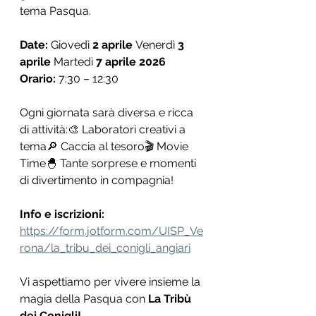
tema Pasqua.
Date: 
Giovedì 
2 aprile 
Venerdì 
3 
aprile 
Martedì 
7 aprile 2026
Orario:
 7:30 – 12:30
Ogni giornata sarà diversa e ricca 
di attività:🎨 Laboratori creativi a 
tema🔎 Caccia al tesoro🎬 Movie 
Time🐣 Tante sorprese e momenti 
di divertimento in compagnia!
Info e iscrizioni:
https://form.jotform.com/UISP_Ve
rona/la_tribu_dei_conigli_angiari
Vi aspettiamo per vivere insieme la 
magia della Pasqua con 
La Tribù 
dei Conigli!