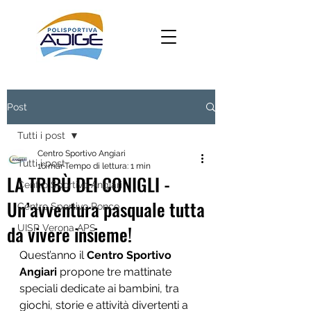
Post
Tutti i post
Centro Sportivo Angiari
Tutti i post
16 mar
Tempo di lettura: 1 min
LA TRIBÙ DEI CONIGLI -
Centro Sportivo Angiari
Un’avventura pasquale tutta
Centro Sportivo Ronco
da vivere insieme!
UISP Verona APS
Quest’anno il 
Centro Sportivo 
Angiari
 propone tre mattinate 
speciali dedicate ai bambini, tra 
giochi, storie e attività divertenti a 