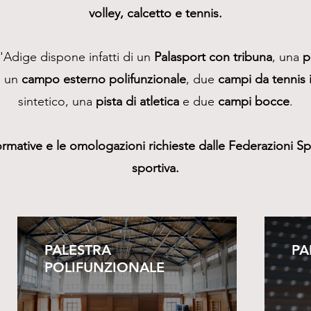
volley, calcetto e tennis.
l'Adige dispone infatti di un
Palasport con tribuna
, una
p
, un
campo esterno polifunzionale
, due
campi da tennis i
sintetico, una
pista di atletica
e due
campi bocce
.
normative e le omologazioni richieste dalle Federazioni S
sportiva.
PALESTRA
PA
POLIFUNZIONALE