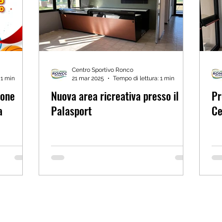
Centro Sportivo Ronco
 1 min
21 mar 2025
Tempo di lettura: 1 min
ione
Nuova area ricreativa presso il
Pr
a
Palasport
Ce