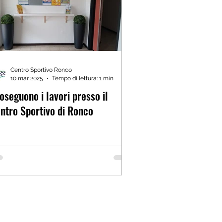
Centro Sportivo Ronco
10 mar 2025
Tempo di lettura: 1 min
oseguono i lavori presso il
ntro Sportivo di Ronco