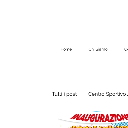
Home
Chi Siamo
C
Tutti i post
Centro Sportivo 