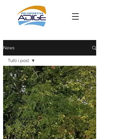
News
Tutti i post
Tutti i post
Centro
Sportivo
Angiari
Centro
Sportivo
Ronco
UISP Verona
APS