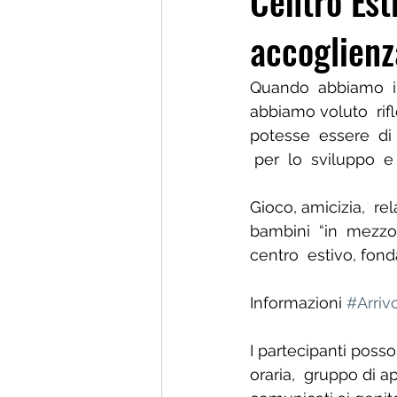
Centro Est
accoglienz
Quando  abbiamo  ini
abbiamo voluto  rifl
potesse  essere  di 
 per  lo  sviluppo  e
Gioco, amicizia,  rel
bambini  “in  mezzo” 
centro  estivo, fond
Informazioni 
#Arriv
I partecipanti posso
oraria,  gruppo di 