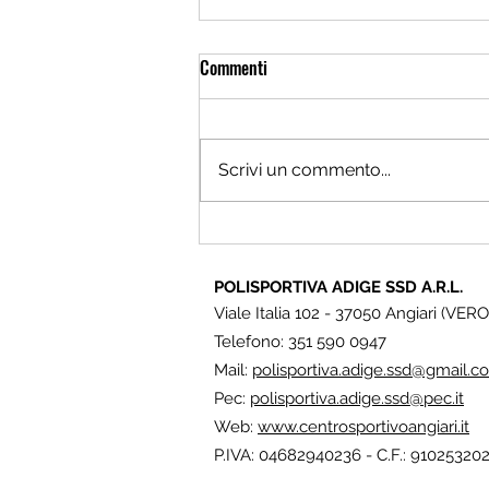
Commenti
Scrivi un commento...
Angiari: “La Banda dei Curiosi”
un’estate tra sport, giochi e
POLISPORTIVA ADIGE SSD A.R.L.
scoperte!
Viale Italia 102 - 37050 Angiari (VER
Telefono: 351 590 0947
Mail:
polisportiva.adige.ssd@gmail.c
Pec:
polisportiva.adige.ssd@pec.it
Web:
www.centrosportivoangiari.it
P.IVA: 04682940236 - C.F.: 91025320