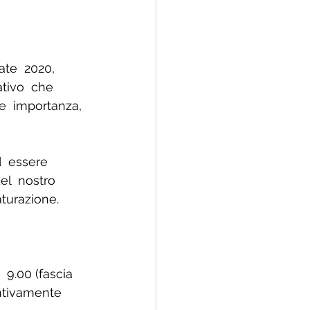
ate  2020,  
tivo  che  
le  importanza, 
d  essere 
el  nostro  
turazione. 
 9.00 (fascia 
ntivamente  