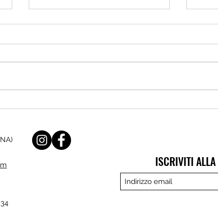
Angiari: Il Villaggio delle
Ronco
Meraviglie, giochi e scoperte per
Curio
piccoli esploratori
ONA)
ISCRIVITI ALL
om
234