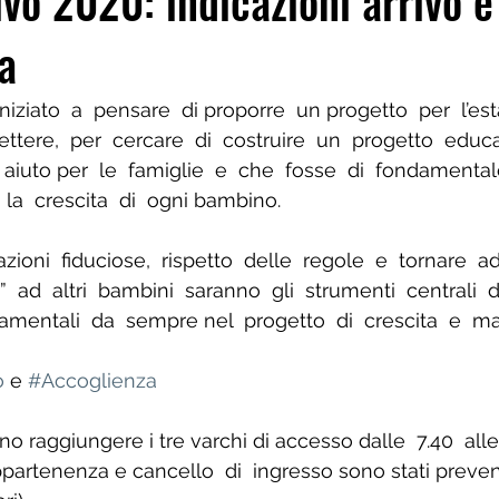
ivo 2020: indicazioni arrivo e
a
ziato  a  pensare  di proporre  un progetto  per  l’est
ettere,  per  cercare  di  costruire  un  progetto  educa
 aiuto per  le  famiglie  e  che  fosse  di  fondamenta
  la  crescita  di  ogni bambino.  
azioni  fiduciose,  rispetto  delle  regole  e  tornare  a
 ad  altri  bambini  saranno  gli  strumenti  centrali  d
amentali  da  sempre nel  progetto  di  crescita  e  ma
o
 e 
#Accoglienza
no raggiungere i tre varchi di accesso dalle  7.40  alle 
appartenenza e cancello  di  ingresso sono stati preve