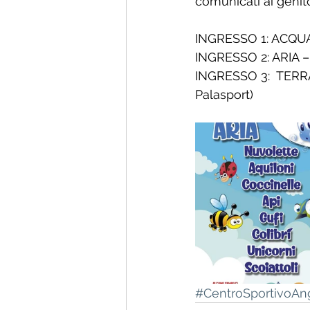
comunicati ai genito
INGRESSO 1: ACQUA – 
INGRESSO 2: ARIA – 6
INGRESSO 3:  TERRA/
Palasport)  
#CentroSportivoAng