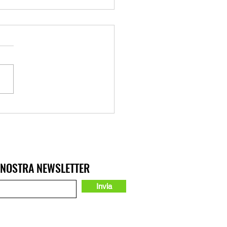
: arriva “La Banda dei
si”
A NOSTRA NEWSLETTER
Invia