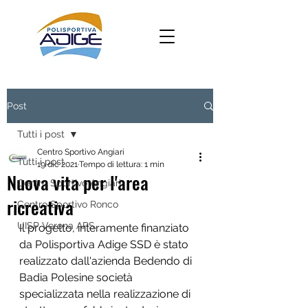
Post
Tutti i post
Centro Sportivo Angiari
Tutti i post
19 dic 2021
Tempo di lettura: 1 min
Nuova vita per l'area
Centro Sportivo Angiari
ricreativa
Centro Sportivo Ronco
UISP Verona APS
Il progetto, interamente finanziato 
da Polisportiva Adige SSD è stato 
realizzato dall'azienda Bedendo di 
Badia Polesine società 
specializzata nella realizzazione di 